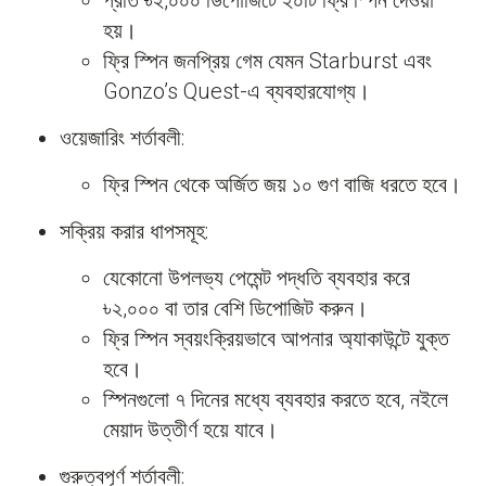
হয়।
ফ্রি স্পিন জনপ্রিয় গেম যেমন Starburst এবং
Gonzo’s Quest-এ ব্যবহারযোগ্য।
ওয়েজারিং শর্তাবলী:
ফ্রি স্পিন থেকে অর্জিত জয় ১০ গুণ বাজি ধরতে হবে।
সক্রিয় করার ধাপসমূহ:
যেকোনো উপলভ্য পেমেন্ট পদ্ধতি ব্যবহার করে
৳২,০০০ বা তার বেশি ডিপোজিট করুন।
ফ্রি স্পিন স্বয়ংক্রিয়ভাবে আপনার অ্যাকাউন্টে যুক্ত
হবে।
স্পিনগুলো ৭ দিনের মধ্যে ব্যবহার করতে হবে, নইলে
মেয়াদ উত্তীর্ণ হয়ে যাবে।
গুরুত্বপূর্ণ শর্তাবলী: