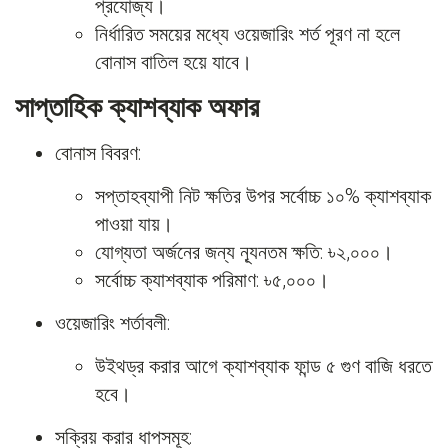
প্রযোজ্য।
নির্ধারিত সময়ের মধ্যে ওয়েজারিং শর্ত পূরণ না হলে
বোনাস বাতিল হয়ে যাবে।
সাপ্তাহিক ক্যাশব্যাক অফার
বোনাস বিবরণ:
সপ্তাহব্যাপী নিট ক্ষতির উপর সর্বোচ্চ ১০% ক্যাশব্যাক
পাওয়া যায়।
যোগ্যতা অর্জনের জন্য ন্যূনতম ক্ষতি: ৳২,০০০।
সর্বোচ্চ ক্যাশব্যাক পরিমাণ: ৳৫,০০০।
ওয়েজারিং শর্তাবলী:
উইথড্র করার আগে ক্যাশব্যাক ফান্ড ৫ গুণ বাজি ধরতে
হবে।
সক্রিয় করার ধাপসমূহ: