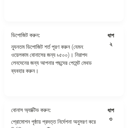
ডিপোজিট করুন:
ধাপ
২
ন্যূনতম ডিপোজিট শর্ত পূরণ করুন (যেমন:
ওয়েলকাম বোনাসের জন্য ৳৫০০)। নিরাপদ
লেনদেনের জন্য আপনার পছন্দের পেমেন্ট মেথড
ব্যবহার করুন।
বোনাস অ্যাক্টিভ করুন:
ধাপ
৩
প্রোমোশন পৃষ্ঠায় প্রদত্ত নির্দেশনা অনুসরণ করে