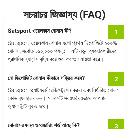
সচরাচর জিজ্ঞাস্য (FAQ)
Satsport ওয়েলকাম বোনাস কী?
1
Satsport ওয়েলকাম বোনাস হলো প্রথম ডিপোজিটে ১০০%
বোনাস, সর্বোচ্চ ৳১০,০০০ পর্যন্ত। এটি নতুন ব্যবহারকারীদের
প্রাথমিক ব্যালান্স বৃদ্ধি করে শুরু করতে সহায়তা করে।
নো ডিপোজিট বোনাস কীভাবে সক্রিয় করব?
2
Satsport প্ল্যাটফর্মে রেজিস্ট্রেশন করুন এবং নির্ধারিত বোনাস
কোড ব্যবহার করুন। বোনাসটি স্বয়ংক্রিয়ভাবে আপনার
অ্যাকাউন্টে যুক্ত হবে।
বোনাসের জন্য ওয়েজারিং শর্ত আছে কি?
3