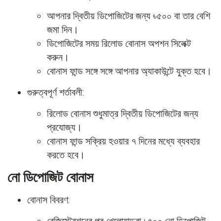
আপনার দ্বিতীয় ডিপোজিটের জন্য ৳৫০০ বা তার বেশি
জমা দিন।
ডিপোজিটের সময় রিলোড বোনাস অপশন সিলেক্ট
করুন।
বোনাস ফান্ড সঙ্গে সঙ্গে আপনার অ্যাকাউন্টে যুক্ত হবে।
গুরুত্বপূর্ণ শর্তাবলী:
রিলোড বোনাস শুধুমাত্র দ্বিতীয় ডিপোজিটের জন্য
প্রযোজ্য।
বোনাস ফান্ড সক্রিয় হওয়ার ৭ দিনের মধ্যে ব্যবহার
করতে হবে।
নো ডিপোজিট বোনাস
বোনাস বিবরণ:
রেজিস্ট্রেশনের পর খেলোয়াড়রা ৳৫০০ নো ডিপোজিট