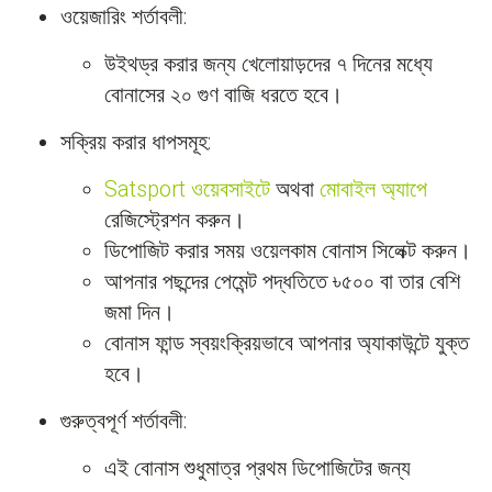
ওয়েজারিং শর্তাবলী:
উইথড্র করার জন্য খেলোয়াড়দের ৭ দিনের মধ্যে
বোনাসের ২০ গুণ বাজি ধরতে হবে।
সক্রিয় করার ধাপসমূহ:
Satsport ওয়েবসাইটে
অথবা
মোবাইল অ্যাপে
রেজিস্ট্রেশন করুন।
ডিপোজিট করার সময় ওয়েলকাম বোনাস সিলেক্ট করুন।
আপনার পছন্দের পেমেন্ট পদ্ধতিতে ৳৫০০ বা তার বেশি
জমা দিন।
বোনাস ফান্ড স্বয়ংক্রিয়ভাবে আপনার অ্যাকাউন্টে যুক্ত
হবে।
গুরুত্বপূর্ণ শর্তাবলী:
এই বোনাস শুধুমাত্র প্রথম ডিপোজিটের জন্য