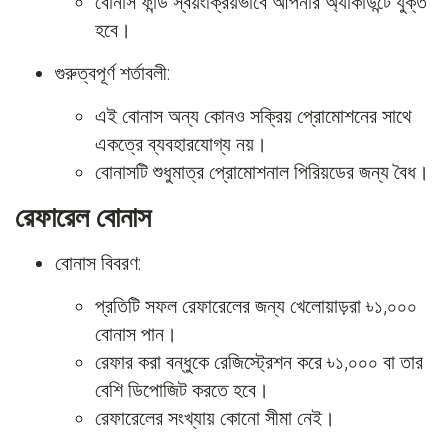
বোনাস ফান্ড স্বয়ংক্রিয়ভাবে আপনার অ্যাকাউন্টে যুক্ত
হবে।
গুরুত্বপূর্ণ শর্তাবলী:
এই বোনাস অন্য কোনও সক্রিয় প্রোমোশনের সাথে
একত্রে ব্যবহারযোগ্য নয়।
বোনাসটি শুধুমাত্র প্রোমোশনাল পিরিয়ডের জন্য বৈধ।
রেফারেল বোনাস
বোনাস বিবরণ:
প্রতিটি সফল রেফারেলের জন্য খেলোয়াড়রা ৳১,০০০
বোনাস পান।
রেফার করা বন্ধুকে রেজিস্ট্রেশন করে ৳১,০০০ বা তার
বেশি ডিপোজিট করতে হবে।
রেফারেলের সংখ্যায় কোনো সীমা নেই।