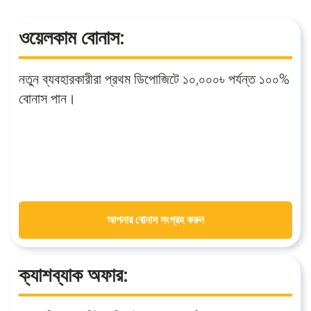
ওয়েলকাম বোনাস:
নতুন ব্যবহারকারীরা প্রথম ডিপোজিটে ১০,০০০৳ পর্যন্ত ১০০%
বোনাস পান।
আপনার বোনাস সংগ্রহ করুন
ক্যাশব্যাক অফার: