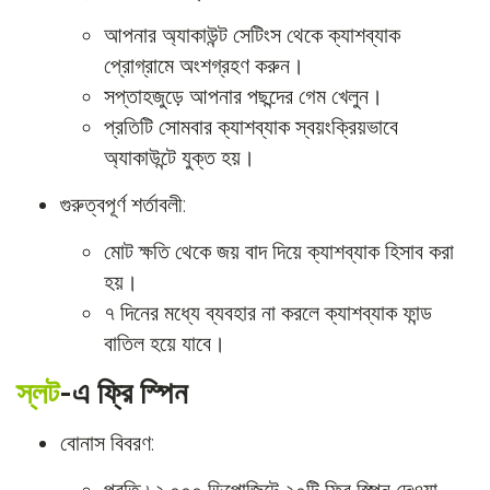
আপনার অ্যাকাউন্ট সেটিংস থেকে ক্যাশব্যাক
প্রোগ্রামে অংশগ্রহণ করুন।
সপ্তাহজুড়ে আপনার পছন্দের গেম খেলুন।
প্রতিটি সোমবার ক্যাশব্যাক স্বয়ংক্রিয়ভাবে
অ্যাকাউন্টে যুক্ত হয়।
গুরুত্বপূর্ণ শর্তাবলী:
মোট ক্ষতি থেকে জয় বাদ দিয়ে ক্যাশব্যাক হিসাব করা
হয়।
৭ দিনের মধ্যে ব্যবহার না করলে ক্যাশব্যাক ফান্ড
বাতিল হয়ে যাবে।
স্লট
-এ ফ্রি স্পিন
বোনাস বিবরণ:
প্রতি ৳২,০০০ ডিপোজিটে ২০টি ফ্রি স্পিন দেওয়া